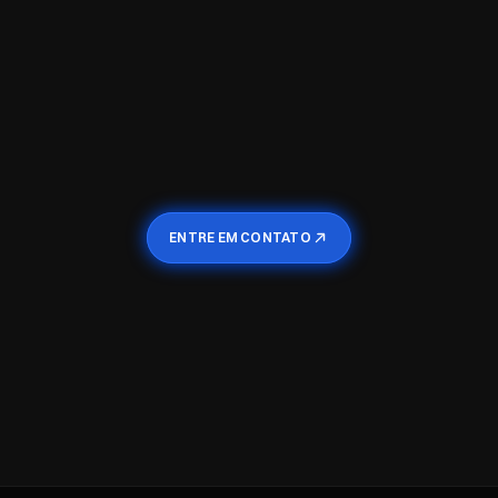
agora uma 
dvogados no Brasil segundo pesquisa do 
almente ocupam um lugar claro na men
ENTRE EM CONTATO