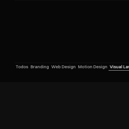
HOME
PROJETOS
SOBRE
CLIENTES
CONTATO
FAQ
Visual
Law
Todos
Branding
Web Design
Motion Design
Visual L